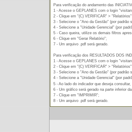
Para verificação do andamento das INICIATI
1 - Acesse o GEPLANES com o login "visitante
2 - Clique em "(C) VERIFICAR" > "Relatórios"
3 - Selecione o "Ano da Gestão" (por padrão s
4 - Selecione a "Unidade Gerencial" (por padr
5 - Caso queira, utilize os demais filtros apre
6 - Clique em "Gerar Relatório";
7 - Um arquivo .pdf será gerado.
Para verificação dos RESULTADOS DOS I
1 - Acesse o GEPLANES com o login "visitante
2 - Clique em "(C) VERIFICAR" > "Relatórios"
3 - Selecione o "Ano da Gestão" (por padrão s
4 - Selecione a "Unidade Gerencial" (por padr
5 - Ao lado do indicador que deseja consultar, 
6 - Um gráfico será gerado na parte inferior d
7 - Clique em "IMPRIMIR";
8 - Um arquivo .pdf será gerado.