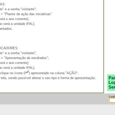
VAS:
" e a senha "visitante";
 > "Planos de ação das iniciativas"
erá o ano corrente);
ão será a unidade IFAL);
sentados;
NDICADORES:
" e a senha "visitante";
 > "Apresentação de resultados";
erá o ano corrente);
ão será a unidade IFAL);
clique no ìcone (
) apresentado na coluna "AÇÃO";
Pa
a tela, sendo possìvel alterar o seu tipo e forma de apresentação;
Log
Sen
Log