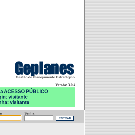
Versão: 3.0.4
ra ACESSO PÚBLICO
in: visitante
ha: visitante
in
Senha